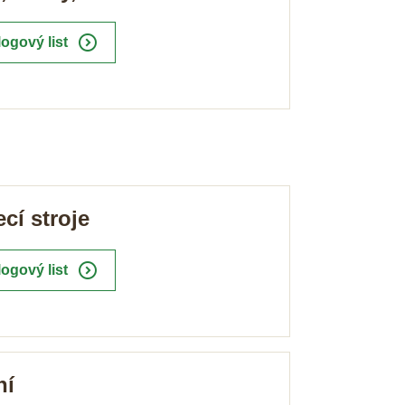
expand_circle_right
logový list
cí stroje
expand_circle_right
logový list
ní