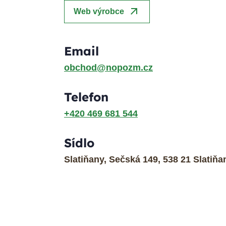
arrow_outward
Web výrobce
Email
obchod@nopozm.cz
Telefon
+420 469 681 544
Sídlo
Slatiňany, Sečská 149, 538 21 Slatiňa