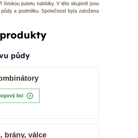
í širokou paletu nabídky. V této skupině jsou
u půdy a podmítku. Společnost byla založena
 produkty
avu půdy
kombinátory
expand_circle_right
logový list
 brány, válce